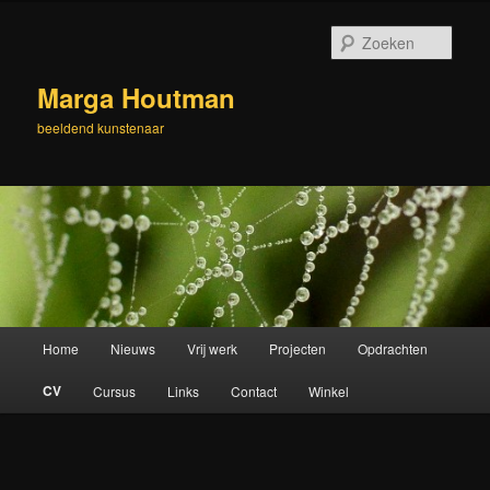
Spring
naar
Zoek
de
primaire
Marga Houtman
inhoud
beeldend kunstenaar
Hoofdmenu
Home
Nieuws
Vrij werk
Projecten
Opdrachten
CV
Cursus
Links
Contact
Winkel