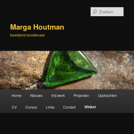
Spring
naar
Zoek
de
primaire
Marga Houtman
inhoud
beeldend kunstenaar
Hoofdmenu
Home
Nieuws
Vrij werk
Projecten
Opdrachten
Winkel
CV
Cursus
Links
Contact