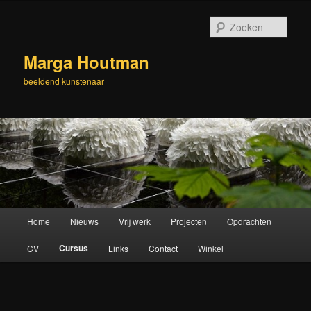
Spring
naar
Zoek
de
primaire
Marga Houtman
inhoud
beeldend kunstenaar
Hoofdmenu
Home
Nieuws
Vrij werk
Projecten
Opdrachten
Cursus
CV
Links
Contact
Winkel