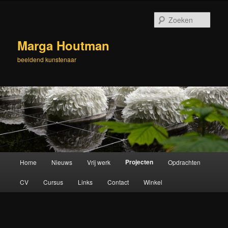
Spring
naar
Zoek
de
primaire
Marga Houtman
inhoud
beeldend kunstenaar
Hoofdmenu
Projecten
Home
Nieuws
Vrij werk
Opdrachten
CV
Cursus
Links
Contact
Winkel