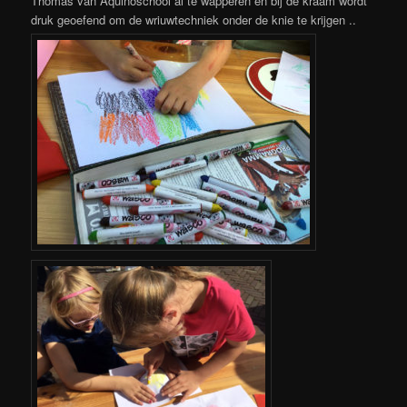
Thomas van Aquinoschool al te wapperen en bij de kraam wordt
druk geoefend om de wriuwtechniek onder de knie te krijgen ..