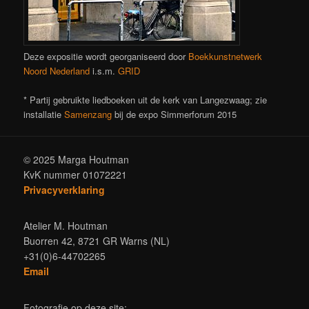
Deze expositie wordt georganiseerd door
Boekkunstnetwerk
Noord Nederland
i.s.m.
GRID
* Partij gebruikte liedboeken uit de kerk van Langezwaag; zie
installatie
Samenzang
bij de expo Simmerforum 2015
© 2025 Marga Houtman
KvK nummer 01072221
Privacyverklaring
Atelier M. Houtman
Buorren 42, 8721 GR Warns (NL)
+31(0)6-44702265
Email
Fotografie op deze site: