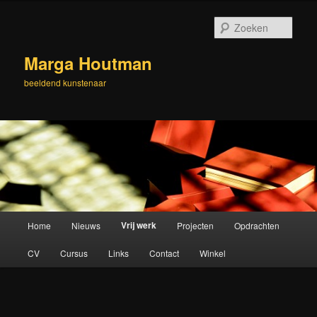
Spring
naar
Zoek
de
primaire
Marga Houtman
inhoud
beeldend kunstenaar
Hoofdmenu
Vrij werk
Home
Nieuws
Projecten
Opdrachten
CV
Cursus
Links
Contact
Winkel