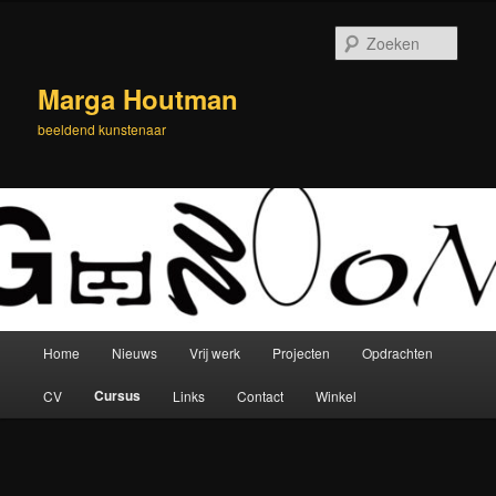
Spring
naar
Zoek
de
primaire
Marga Houtman
inhoud
beeldend kunstenaar
Hoofdmenu
Home
Nieuws
Vrij werk
Projecten
Opdrachten
Cursus
CV
Links
Contact
Winkel