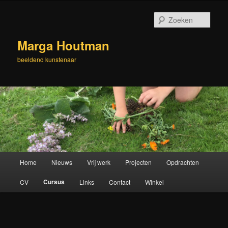
Spring
naar
Zoek
de
primaire
Marga Houtman
inhoud
beeldend kunstenaar
Hoofdmenu
Home
Nieuws
Vrij werk
Projecten
Opdrachten
Cursus
CV
Links
Contact
Winkel