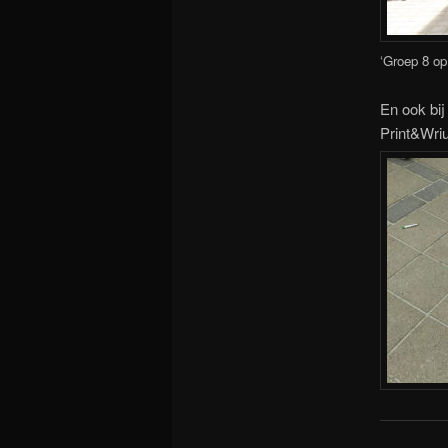
‘Groep 8 op
En ook bi
Print&Wri