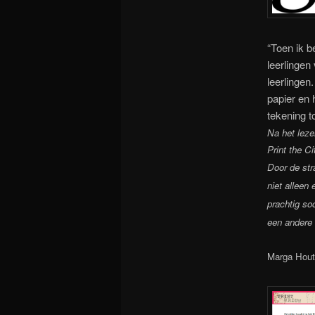
“Toen ik b
leerlingen
leerlingen
papier en 
tekening t
Na het leze
Print the C
Door de str
niet alleen
prachtig so
een andere 
Marga Hout