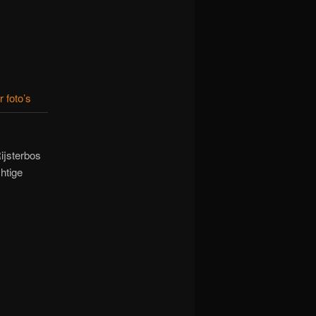
r foto’s
ijsterbos
htige