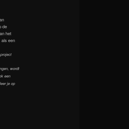
aan
p de
van het
s als een
project
engen, wordt
ook een
eer je op