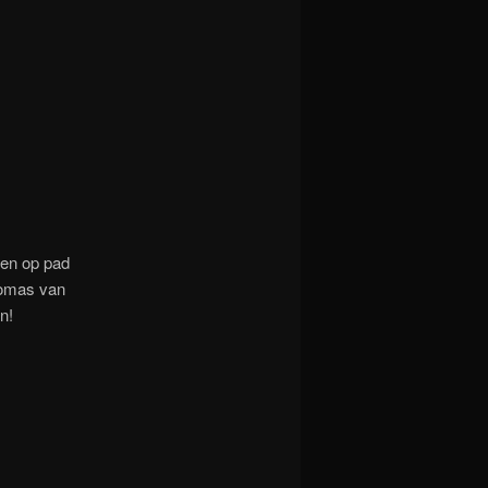
gen op pad
homas van
n!