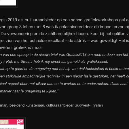
egin 2019 als cultuuraanbieder op een school grafiekworkshops gaf 
 van groep 3 tot en met 8 was ik gefascineerd door de impact ervan o
. De verwondering en de zichtbare blijheid iedere keer bij het optillen 
het zien van het behaalde resultaat – de afdruk – was geweldig! Het i
overen; grafiek is mooi!
n van een oproep in de nieuwsbrief van Grafiek2019 om mee te doen aan het 
ity / Rub the Streets heb ik mij direct aangemeld als grafiekscout.
aat op te gaan en de omgeving met behulp van druktechnieken in beeld te br
 een stokoude ambachtelijke techniek in een nieuw jasje gestoken, het heeft 
ciaal aspect door met elkaar samen te werken en te onderzoeken. Daarnaast l
manier naar je omgeving te kijken.”
man, beeldend kunstenaar, cultuuraanbieder Súdwest-Fryslân