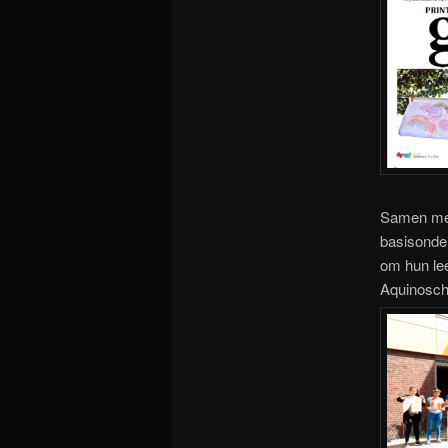
Samen m
basisonder
om hun le
Aquinoscho