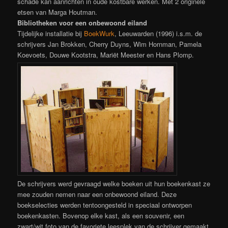
schade kan aanrichten in oude kostbare werken. Met 2 originele
etsen van Marga Houtman.
Bibliotheken voor een onbewoond eiland
Tijdelijke installatie bij
BoekWurk
, Leeuwarden (1996) i.s.m. de
schrijvers Jan Brokken, Cherry Duyns, Wim Hornman, Pamela
Koevoets, Douwe Kootstra, Mariët Meester en Hans Plomp.
De schrijvers werd gevraagd welke boeken uit hun boekenkast ze
mee zouden nemen naar een onbewoond eiland. Deze
boekselecties werden tentoongesteld in speciaal ontworpen
boekenkasten. Bovenop elke kast, als een souvenir, een
zwart/wit foto van de favoriete leesplek van de schrijver gemaakt