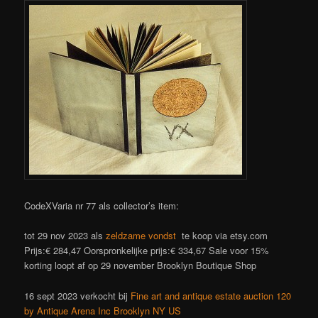
CodeXVaria nr 77 als collector’s item:
tot 29 nov 2023 als
zeldzame vondst
te koop via etsy.com
Prijs:
€ 284,47
Oorspronkelijke prijs:
€ 334,67 Sale voor 15%
korting loopt af op 29 november Brooklyn Boutique Shop
16 sept 2023 verkocht bij
Fine art and antique estate auction 120
by Antique Arena Inc Brooklyn NY US