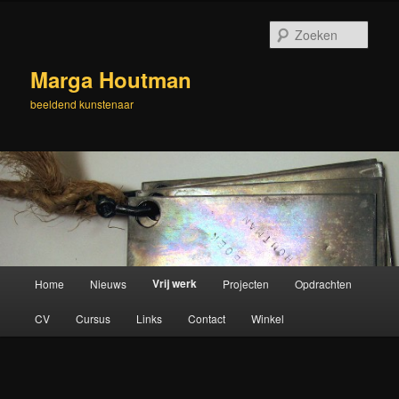
Spring
naar
Zoek
de
primaire
Marga Houtman
inhoud
beeldend kunstenaar
Hoofdmenu
Vrij werk
Home
Nieuws
Projecten
Opdrachten
CV
Cursus
Links
Contact
Winkel